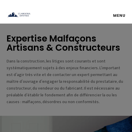
MENU
Expertise Malfaçons
Artisans & Constructeurs
Dans la construction, les litiges sont courants et sont
systématiquement sujets à des enjeux financiers. L’important
est d’agir très vite et de contacter un expert permettant au
maître d’ouvrage d’engager la responsabilité du prestataire, du
constructeur, du vendeur ou du fabricant. Il est nécessaire au
préalable d’établir le fondement afin de différencier la ou les
causes : malfaçons, désordres ou non conformités.